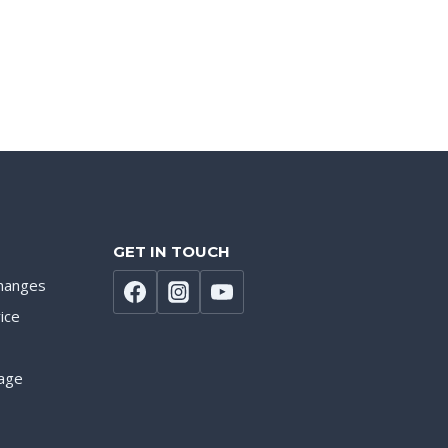
GET IN TOUCH
hanges
ice
age