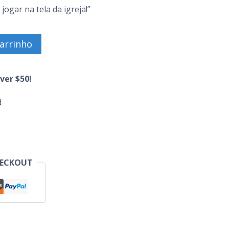
ogar na tela da igreja!”
carrinho
ver $50!
d
HECKOUT