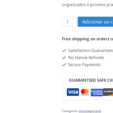
organizados e prontos pra j
Pacote
Adicionar ao 
Visual
do
Free shipping on orders o
Culto
Satisfaction Guarantee
quantidade
No Hassle Refunds
Secure Payments
GUARANTEED SAFE C
Categoria:
Uncategorized