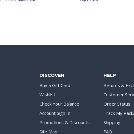
preço
preço
original
atual
era:
é:
R$137,00.
R$37,00.
DISCOVER
HELP
Buy a Gift Card
Returns & Exc
Wishlist
Customer Serv
Check Your Balance
Order Status
Account Sign In
Track My Pack
Promotions & Discounts
Shipping
Site Map
FAQ