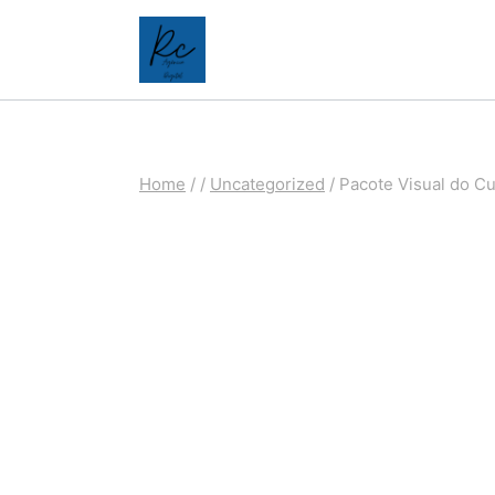
Pular
para
o
Conteúdo
Home
/
/
Uncategorized
/
Pacote Visual do Cu