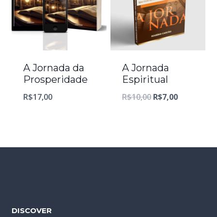
A Jornada da
A Jornada
Prosperidade
Espiritual
O
O
R$
17,00
R$
10,00
R$
7,00
preço
preço
original
atual
era:
é:
R$10,00.
R$7,00.
DISCOVER