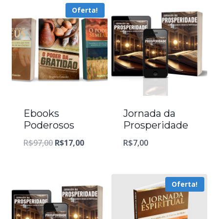
Oferta!
Ebooks
Jornada da
Poderosos
Prosperidade
O
O
R$
97,00
R$
17,00
R$
7,00
preço
preço
original
atual
Oferta!
era:
é:
R$97,00.
R$17,00.