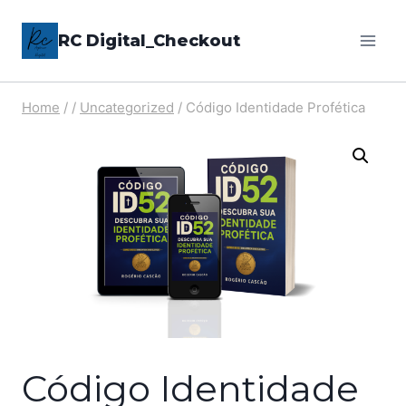
Pular
RC Digital_Checkout
para
o
Conteúdo
Home
/
/
Uncategorized
/
Código Identidade Profética
Código Identidade